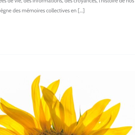
s de vie, des informations, des croyances, l’histoire de nos
règne des mémoires collectives en […]