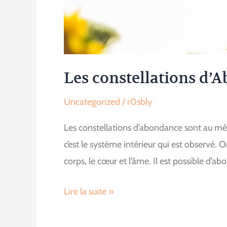
Les constellations d’
Uncategorized
/
r0sbly
Les constellations d’abondance sont au mêm
c’est le système intérieur qui est observé.
corps, le cœur et l’âme. Il est possible d’a
Les
Lire la suite »
constellations
d’Abondance