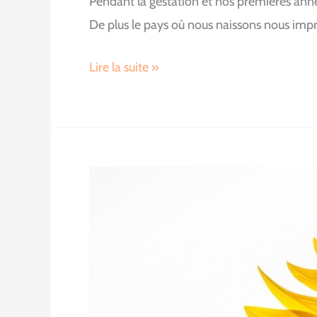
Pendant la gestation et nos premières année
De plus le pays où nous naissons nous imp
Les
Lire la suite »
constellations
familiales